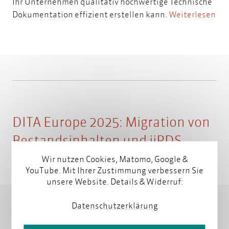
Ihr Unternehmen qualitativ hochwertige Technische
Dokumentation effizient erstellen kann.
Weiterlesen
DITA Europe 2025: Migration von
Bestandsinhalten und iiRDS-
Content-Delivery aus DITA. Mit
Wir nutzen Cookies, Matomo, Google &
YouTube. Mit Ihrer Zustimmung verbessern Sie
Marion Knebel und Mark
unsere Website. Details & Widerruf:
Schubert
Datenschutzerklärung
16. Januar 2025