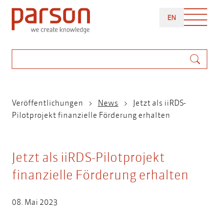
Direkt
ENGLISH
zum
EN
Inhalt
Suche
Pfadnavigation
Veröffentlichungen
News
Jetzt als iiRDS-
Pilotprojekt finanzielle Förderung erhalten
Jetzt als iiRDS-Pilotprojekt
finanzielle Förderung erhalten
08. Mai 2023