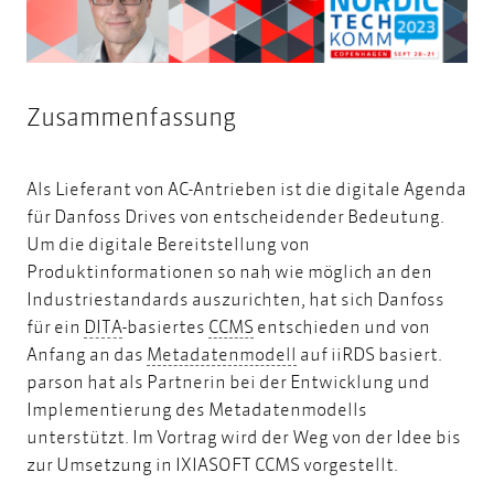
Zusammenfassung
Als Lieferant von AC-Antrieben ist die digitale Agenda
für Danfoss Drives von entscheidender Bedeutung.
Um die digitale Bereitstellung von
Produktinformationen so nah wie möglich an den
Industriestandards auszurichten, hat sich Danfoss
DITA
CCMS
für ein
DITA
-basiertes
CCMS
entschieden und von
Metadatenmodell
Anfang an das
Metadatenmodell
auf iiRDS basiert.
parson hat als Partnerin bei der Entwicklung und
Implementierung des Metadatenmodells
unterstützt. Im Vortrag wird der Weg von der Idee bis
zur Umsetzung in IXIASOFT CCMS vorgestellt.