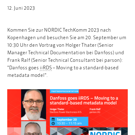
12. Juni 2023
Kommen Sie zur
NORDIC TechKomm 2023
nach
Kopenhagen und besuchen Sie am 20. September um
10:30 Uhr den Vortrag von Holger Thater (Senior
Manager Technical Documentation bei Danfoss) und
Frank Ralf (Senior Technical Consultant bei parson):
iiRDS
"Danfoss goes
iiRDS
– Moving to a standard-based
metadata model".