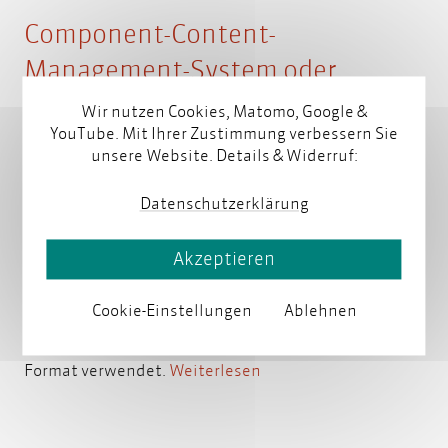
Component-Content-
Management-System oder
Redaktionssystem auswählen. So
Wir nutzen Cookies, Matomo, Google &
YouTube. Mit Ihrer Zustimmung verbessern Sie
gehen Sie vor
unsere Website. Details & Widerruf:
von
Mette Lilienthal
am 13. Juni 2024
Datenschutzerklärung
Akzeptieren
Ein Content-Component-Management-System (CCMS)
oder Redaktionssystem verwaltet die modularen
Cookie-Einstellungen
Ablehnen
Inhalte der Technischen Dokumentation in einer
Datenbank. Für die Inhalte wird in der Regel das XML-
Format verwendet.
Weiterlesen