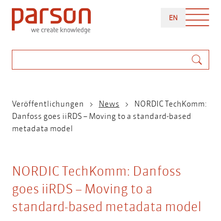
Direkt
ENGLISH
zum
EN
Inhalt
Suche
Pfadnavigation
Veröffentlichungen
News
NORDIC TechKomm:
Danfoss goes iiRDS – Moving to a standard-based
metadata model
NORDIC TechKomm: Danfoss
goes iiRDS – Moving to a
standard-based metadata model