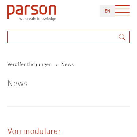
Direkt
ENGLISH
zum
EN
Inhalt
Suche
Pfadnavigation
Veröffentlichungen
News
News
Von modularer