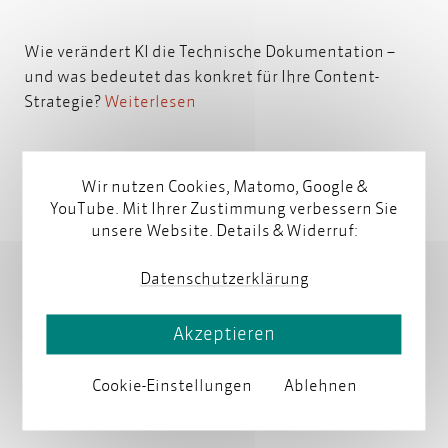
Wie verändert KI die Technische Dokumentation –
und was bedeutet das konkret für Ihre Content-
Strategie?
Weiterlesen
Wir nutzen Cookies, Matomo, Google &
YouTube. Mit Ihrer Zustimmung verbessern Sie
unsere Website. Details & Widerruf:
Datenschutzerklärung
parson unterstützt SEW-
Akzeptieren
EURODRIVE bei Entwicklung
einer modernen
Cookie-Einstellungen
Ablehnen
Informationsarchitektur