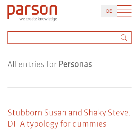
Skip
DEUTSCH
to
DE
main
content
Search
All entries for
Personas
Stubborn Susan and Shaky Steve.
DITA typology for dummies