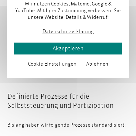
Budgetkontrolle eigenverantwortlich.
Wir nutzen Cookies, Matomo, Google &
YouTube. Mit Ihrer Zustimmung verbessern Sie
Unterstützungsfunktionen wie
unsere Website. Details & Widerruf:
Geschäftsleitung, Buchhaltung und Controlling.
Datenschutzerklärung
Sie realisieren dauerhafte Aufgaben, die dem
Funktionieren der Organisation dienen,
behandeln aber keine fachlichen Themen.
Akzeptieren
Communities of Practice für den Austausch von
Cookie-Einstellungen
Ablehnen
Mitarbeitern zu fachlichen Themen.
Definierte Prozesse für die
Selbststeuerung und Partizipation
Bislang haben wir folgende Prozesse standardisiert: