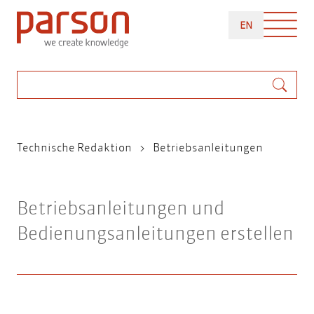
Direkt
ENGLISH
zum
EN
Inhalt
Suche
Pfadnavigation
Technische Redaktion
Betriebsanleitungen
Betriebsanleitungen und
Bedienungsanleitungen erstellen