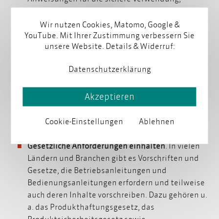
Installation und Wartung von Produkten oder
Maschinen. Dies ist wichtig, um Unfälle,
Wir nutzen Cookies, Matomo, Google &
Verletzungen oder Schäden zu vermeiden.
YouTube. Mit Ihrer Zustimmung verbessern Sie
unsere Website. Details & Widerruf:
Fehlanwendungen vermeiden
.
Durch klare
Datenschutzerklärung
Anweisungen stellen Sie sicher, dass Ihr Produkt
entsprechend den vorgesehenen Anwendungen
Akzeptieren
und Standards verwendet wird. Dies minimiert
Fehlanwendungen, die zu Schäden führen
könnten.
Cookie-Einstellungen
Ablehnen
Gesetzliche Anforderungen einhalten
. In vielen
Ländern und Branchen gibt es Vorschriften und
Gesetze, die Betriebsanleitungen und
Bedienungsanleitungen erfordern und teilweise
auch deren Inhalte vorschreiben. Dazu gehören u.
a. das Produkthaftungsgesetz, das
Produktsicherheitsgesetz sowie