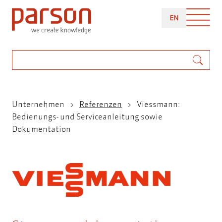
Direkt
ENGLISH
zum
EN
Inhalt
Suche
Pfadnavigation
Unternehmen
Referenzen
Viessmann:
Bedienungs- und Serviceanleitung sowie
Dokumentation