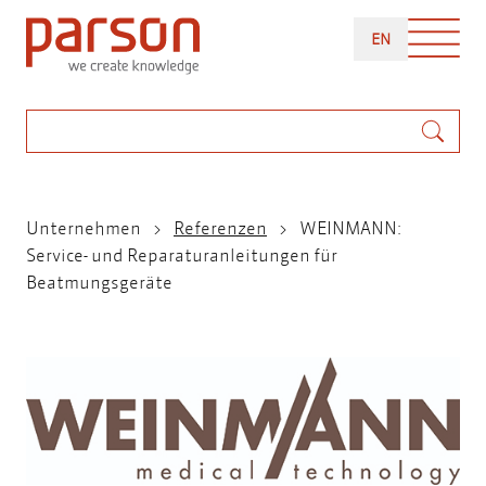
Direkt
ENGLISH
zum
EN
Inhalt
Suche
Pfadnavigation
Unternehmen
Referenzen
WEINMANN:
Service- und Reparaturanleitungen für
Beatmungsgeräte