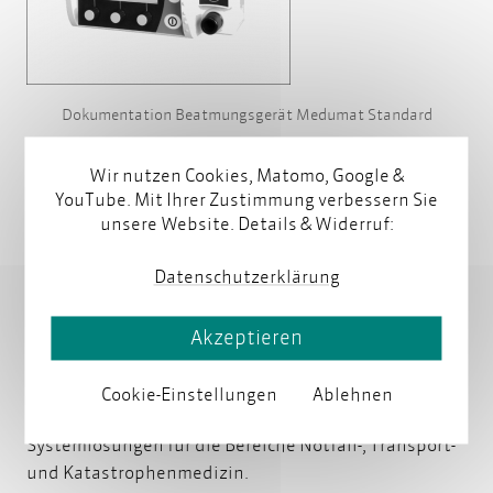
Dokumentation Beatmungsgerät Medumat Standard
Wir nutzen Cookies, Matomo, Google &
YouTube. Mit Ihrer Zustimmung verbessern Sie
unsere Website. Details & Widerruf:
Über Weinmann Emergency Medical
Datenschutzerklärung
Technology GmbH + Co. KG
Akzeptieren
WEINMANN Emergency ist ein international tätiges
Medizintechnik-Unternehmen im Familienbesitz und
Cookie-Einstellungen
Ablehnen
entwickelt seit über 100 Jahren mobile
Systemlösungen für die Bereiche Notfall-, Transport-
und Katastrophenmedizin.