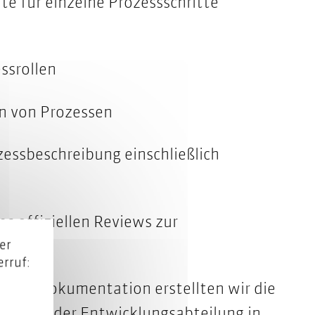
 für einzelne Prozessschritte
ssrollen
n von Prozessen
essbeschreibung einschließlich
des offiziellen Reviews zur
er
rruf:
n und -dokumentation erstellten wir die
rbeiter der Entwicklungsabteilung in