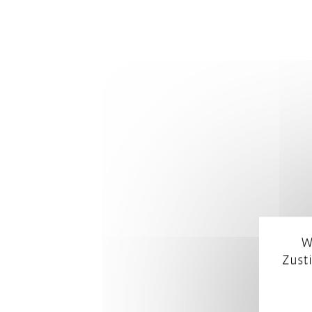
W
Zust