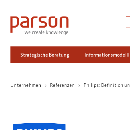
Direkt
zum
Inhalt
S
Strategische Beratung
Informationsmodell
Unternehmen
Referenzen
Philips: Definition 
Pfadnavigation