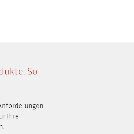
dukte. So
 Anforderungen
nformationsarchitektur
ür Ihre
n.