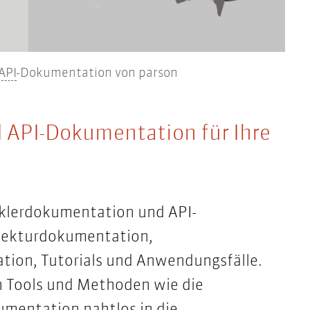
API
API
-Dokumentation von parson
 API-Dokumentation für Ihre
icklerdokumentation und API-
tekturdokumentation,
ion, Tutorials und Anwendungsfälle.
n Tools und Methoden wie die
umentation nahtlos in die