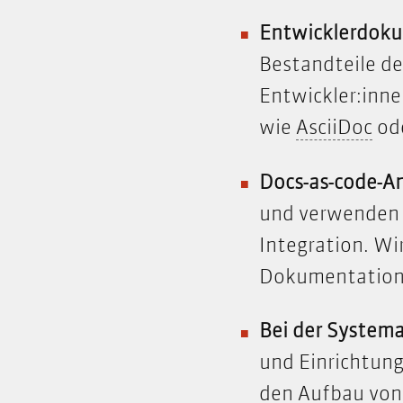
Entwicklerdoku
Bestandteile d
Entwickler:inne
Asc
wie
AsciiDoc
ode
Docs-as-code-An
und verwenden T
Integration. W
Dokumentation 
Bei der System
und Einrichtung
den Aufbau von