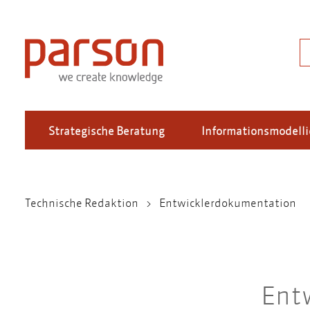
Direkt
zum
Inhalt
S
Strategische Beratung
Informationsmodell
Technische Redaktion
Entwicklerdokumentation
Pfadnavigation
Ent