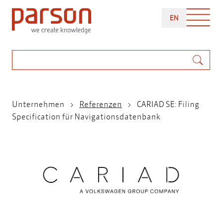
Direkt
ENGLISH
zum
EN
Inhalt
Suche
Pfadnavigation
Unternehmen
Referenzen
CARIAD SE: Filing
Specification für Navigationsdatenbank