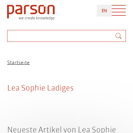
Direkt
ENGLISH
zum
EN
Inhalt
Suche
Pfadnavigation
Startseite
Lea Sophie Ladiges
Neueste Artikel von Lea Sophie