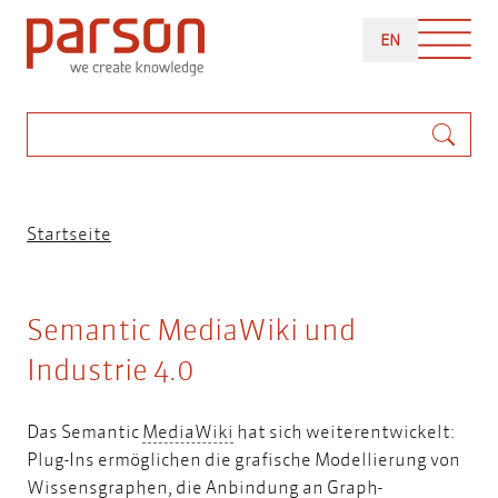
Direkt
ENGLISH
zum
EN
Inhalt
Suche
Pfadnavigation
Startseite
Semantic MediaWiki und
Industrie 4.0
MediaWiki
Das Semantic
MediaWiki
hat sich weiterentwickelt:
Plug-Ins ermöglichen die grafische Modellierung von
Wissensgraphen, die Anbindung an Graph-