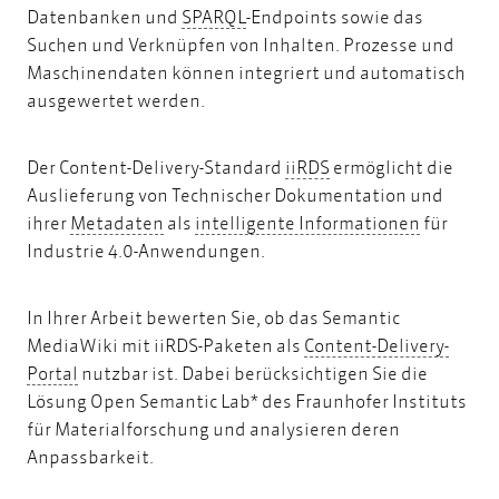
SPARQL
Datenbanken und
SPARQL
-Endpoints sowie das
Suchen und Verknüpfen von Inhalten. Prozesse und
Maschinendaten können integriert und automatisch
ausgewertet werden.
iiRDS
Der Content-Delivery-Standard
iiRDS
ermöglicht die
Auslieferung von Technischer Dokumentation und
Metadaten
intellige
ihrer
Metadaten
als
intelligente Informationen
für
Industrie 4.0-Anwendungen.
In Ihrer Arbeit bewerten Sie, ob das Semantic
MediaWiki mit iiRDS-Paketen als
Content-Delivery-
Content-Delivery-Portal
Portal
nutzbar ist. Dabei berücksichtigen Sie die
Lösung Open Semantic Lab* des Fraunhofer Instituts
für Materialforschung und analysieren deren
Anpassbarkeit.