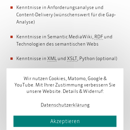
Kenntnisse in Anforderungsanalyse und
Content-Delivery (wünschenswert für die Gap-
Analyse)
RDF
Kenntnisse in Semantic MediaWiki,
RDF
und
Technologien des semantischen Webs
XML
XSLT
Kenntnisse in
XML
und
XSLT
, Python (optional)
Wir nutzen Cookies, Matomo, Google &
Wir bieten
YouTube. Mit Ihrer Zustimmung verbessern Sie
unsere Website. Details & Widerruf:
Betreuung durch erfahrene Technical
Datenschutzerklärung
Consultants oder Technische Redakteur:innen
Akzeptieren
Moderne Arbeitsumgebung