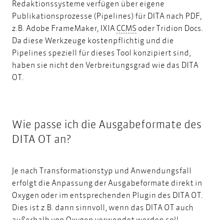
Redaktionssysteme verfügen über eigene
Publikationsprozesse (Pipelines) für DITA nach PDF,
CCMS
z.B. Adobe FrameMaker, IXIA
CCMS
oder Tridion Docs.
Da diese Werkzeuge kostenpflichtig und die
Pipelines speziell für dieses Tool konzipiert sind,
haben sie nicht den Verbreitungsgrad wie das DITA
OT.
Wie passe ich die Ausgabeformate des
DITA OT an?
Je nach Transformationstyp und Anwendungsfall
erfolgt die Anpassung der Ausgabeformate direkt in
Oxygen oder im entsprechenden Plugin des DITA OT.
Dies ist z.B. dann sinnvoll, wenn das DITA OT auch
außerhalb von Oxygen verwendet werden soll.