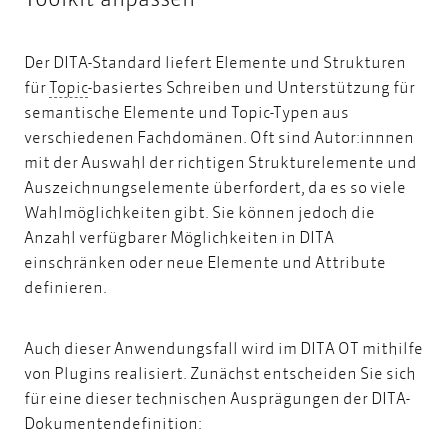
Der DITA-Standard liefert Elemente und Strukturen
Topic
für
Topic
-basiertes Schreiben und Unterstützung für
semantische Elemente und Topic-Typen aus
verschiedenen Fachdomänen. Oft sind Autor:innnen
mit der Auswahl der richtigen Strukturelemente und
Auszeichnungselemente überfordert, da es so viele
Wahlmöglichkeiten gibt. Sie können jedoch die
Anzahl verfügbarer Möglichkeiten in DITA
einschränken oder neue Elemente und Attribute
definieren.
Auch dieser Anwendungsfall wird im DITA OT mithilfe
von Plugins realisiert. Zunächst entscheiden Sie sich
für eine dieser technischen Ausprägungen der DITA-
Dokumentendefinition: