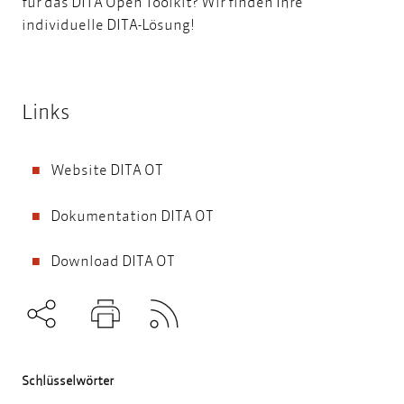
für das DITA Open Toolkit?
Wir finden Ihre
individuelle DITA-Lösung!
Links
Website DITA OT
Dokumentation DITA OT
Download DITA OT
Subscribe to RSS
Teilen
Drucken
Schlüsselwörter