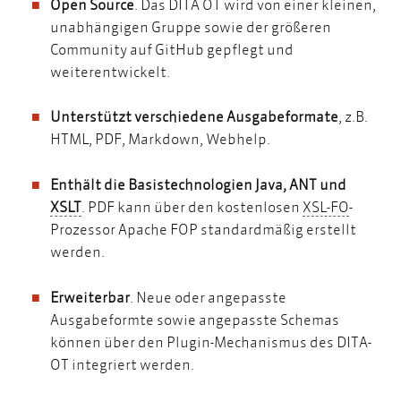
Open Source
. Das DITA OT wird von einer kleinen,
unabhängigen Gruppe sowie der größeren
Community auf GitHub gepflegt und
weiterentwickelt.
Unterstützt verschiedene Ausgabeformate
, z.B.
HTML, PDF, Markdown, Webhelp.
Enthält die Basistechnologien Java, ANT und
XSLT
XSL-FO
XSLT
. PDF kann über den kostenlosen
XSL-FO
-
Prozessor Apache FOP standardmäßig erstellt
werden.
Erweiterbar
. Neue oder angepasste
Ausgabeformte sowie angepasste Schemas
können über den Plugin-Mechanismus des DITA-
OT integriert werden.