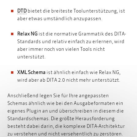
DTD
DTD
bietet die breiteste Toolunterstützung, ist
aber etwas umständlich anzupassen.
Relax NG
ist die normative Grammatik des DITA-
Standards und relativ einfach zu erlernen, wird
aber immer noch von vielen Tools nicht
unterstützt.
XML Schema
ist ähnlich einfach wie Relax NG,
wird aber ab DITA 2.0 nicht mehr unterstützt.
Anschließend legen Sie für Ihre angepassten
Schemas ähnlich wie bei den Ausgabeformaten ein
eigenes Plugin an und überschreiben in diesem die
Standardschemas. Die größte Herausforderung
besteht dabei darin, die komplexe DITA-Architektur
zu verstehen und nicht versehentlich zu zerstören.