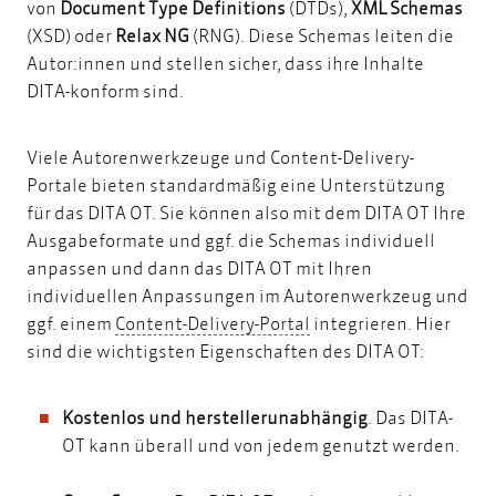
von
Document Type Definitions
(DTDs),
XML Schemas
(XSD) oder
Relax NG
(RNG). Diese Schemas leiten die
Autor:innen und stellen sicher, dass ihre Inhalte
DITA-konform sind.
Viele Autorenwerkzeuge und Content-Delivery-
Portale bieten standardmäßig eine Unterstützung
für das DITA OT. Sie können also mit dem DITA OT Ihre
Ausgabeformate und ggf. die Schemas individuell
anpassen und dann das DITA OT mit Ihren
individuellen Anpassungen im Autorenwerkzeug und
Content-Delivery-Porta
ggf. einem
Content-Delivery-Portal
integrieren. Hier
sind die wichtigsten Eigenschaften des DITA OT:
Kostenlos und herstellerunabhängig
. Das DITA-
OT kann überall und von jedem genutzt werden.