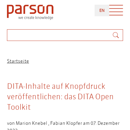
Direkt
ENGLISH
zum
EN
Inhalt
Suche
Pfadnavigation
Startseite
DITA-Inhalte auf Knopfdruck
veröffentlichen: das DITA Open
Toolkit
von
Marion Knebel
,
Fabian Klopfer
am 07. Dezember