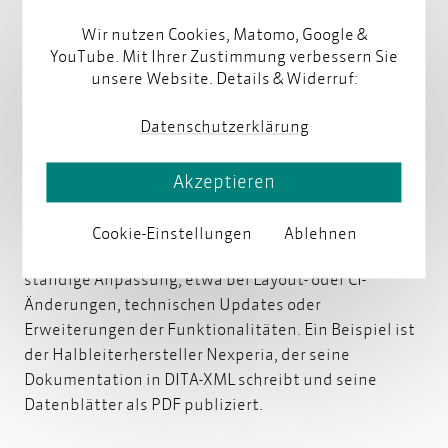
Wir nutzen Cookies, Matomo, Google &
YouTube. Mit Ihrer Zustimmung verbessern Sie
unsere Website. Details & Widerruf:
Beispiel für die Implementierung eines
DITA-OT-Plugins
Datenschutzerklärung
parson hat bereits zahlreiche Unternehmen bei der
Akzeptieren
Erstellung und Implementierung eigener DITA-OT-
Plugins unterstützt. Diese Projekte umfassen oft
Cookie-Einstellungen
Ablehnen
nicht nur die initiale Einrichtung, sondern auch die
ständige Anpassung, etwa bei Layout- oder CI-
Änderungen, technischen Updates oder
Erweiterungen der Funktionalitäten. Ein Beispiel ist
der Halbleiterhersteller Nexperia, der seine
Dokumentation in DITA-XML schreibt und seine
Datenblätter als PDF publiziert.