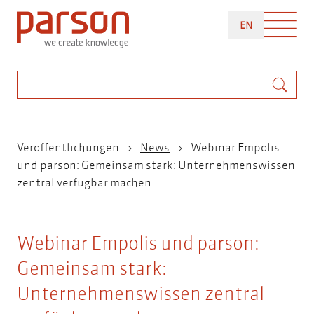
Direkt
ENGLISH
zum
EN
Inhalt
Suche
Pfadnavigation
Veröffentlichungen
News
Webinar Empolis
und parson: Gemeinsam stark: Unternehmenswissen
zentral verfügbar machen
Webinar Empolis und parson:
Gemeinsam stark:
Unternehmenswissen zentral