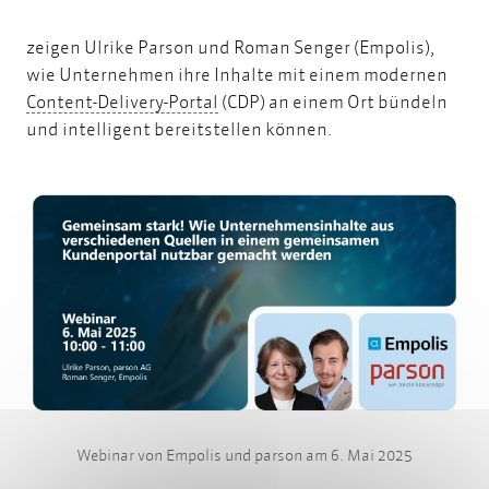
zeigen Ulrike Parson und Roman Senger (Empolis),
wie Unternehmen ihre Inhalte mit einem modernen
Content-Delivery-Portal
Content-Delivery-Portal
(CDP) an einem Ort bündeln
und intelligent bereitstellen können.
Webinar von Empolis und parson am 6. Mai 2025