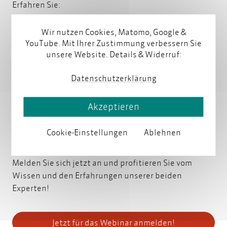
Erfahren Sie:
Wir nutzen Cookies, Matomo, Google &
Metadate
Wie strukturierte Inhalte und
Metadaten
für
YouTube. Mit Ihrer Zustimmung verbessern Sie
nachhaltige Wissensbereitstellung sorgen
unsere Website. Details & Widerruf:
Wie Sie mit einem CDP Inhalte für verschiedene
Datenschutzerklärung
Zielgruppen und Kanäle zentral verfügbar
machen
Akzeptieren
Wie bereichsübergreifendes Produktwissen den
Cookie-Einstellungen
Ablehnen
Self-Service von Kunden stärkt
Melden Sie sich jetzt an und profitieren Sie vom
Wissen und den Erfahrungen unserer beiden
Experten!
Jetzt für das Webinar anmelden!