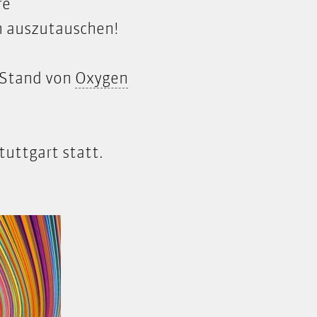
re
n auszutauschen!
Oxygen
Stand von
Oxygen
tuttgart statt.