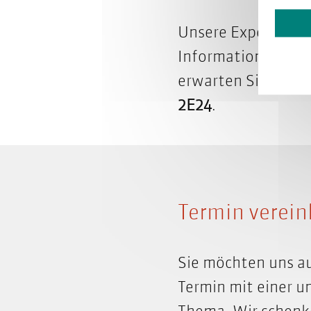
Unsere Expert:inn
Informationssyste
erwarten Sie auf 
2E24
.
Termin verein
Sie möchten uns au
Termin mit einer u