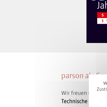
parson als Co
W
Zust
Wir freuen uns, wie
Technische Kommu