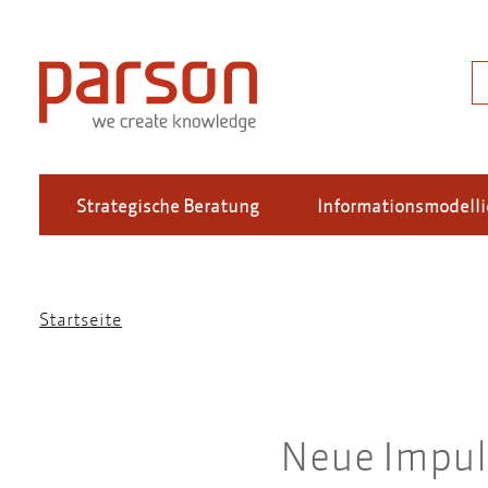
Direkt
zum
Inhalt
S
Strategische Beratung
Informationsmodell
Startseite
Pfadnavigation
Neue Impul