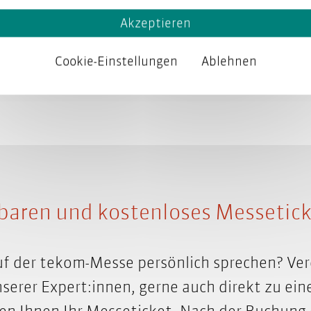
Akzeptieren
en für smarte Content-Strategien, moderne
me, Künstliche Intelligenz und Technische 
Cookie-Einstellungen
Ablehnen
dem
Messestand unseres Partners Oxygen
(Sy
baren und kostenloses Messetick
f der tekom-Messe persönlich sprechen? Ver
nserer Expert:innen, gerne auch direkt zu ein