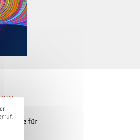
2025
er
rruf:
chmesse für