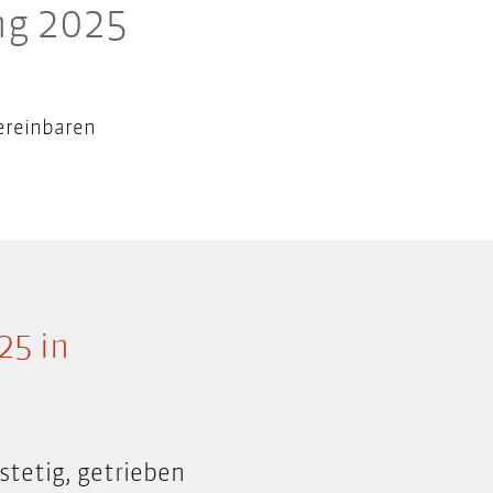
ng 2025
ereinbaren
25 in
tetig, getrieben