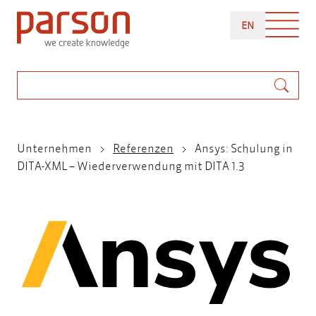
Direkt
ENGLISH
zum
EN
Inhalt
Suche
Pfadnavigation
Unternehmen
Referenzen
Ansys: Schulung in
DITA-XML – Wiederverwendung mit DITA 1.3