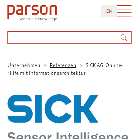
Direkt
ENGLISH
zum
EN
Inhalt
Suche
Pfadnavigation
Unternehmen
Referenzen
SICK AG: Online-
Hilfe mit Informationsarchitektur