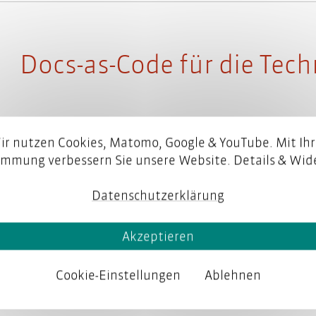
Docs-as-Code für die Te
Im Wissensartikel beschäftigen wir uns m
ir nutzen Cookies, Matomo, Google & YouTube. Mit Ihr
immung verbessern Sie unsere Website. Details & Wide
Technische Dokumentation, ihren Prinzip
Einsatz kommen.
Weiterlesen
Datenschutzerklärung
Akzeptieren
Cookie-Einstellungen
Ablehnen