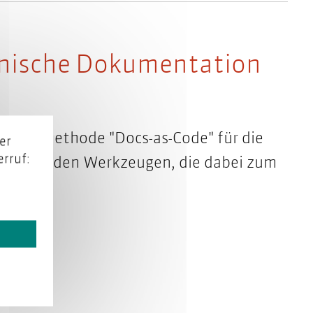
chnische Dokumentation
it der Methode "Docs-as-Code" für die
er
rruf:
ien und den Werkzeugen, die dabei zum