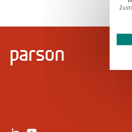
W
Zust