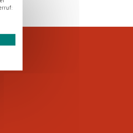
er
rruf: