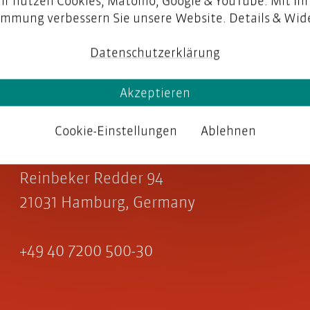
ir nutzen Cookies, Matomo, Google & YouTube. Mit Ihr
immung verbessern Sie unsere Website. Details & Wide
Datenschutzerklärung
Akzeptieren
parson AG
Cookie-Einstellungen
Ablehnen
Reinbeker Redder 94
21031 Hamburg, Germany
+49 40 7200 500-30