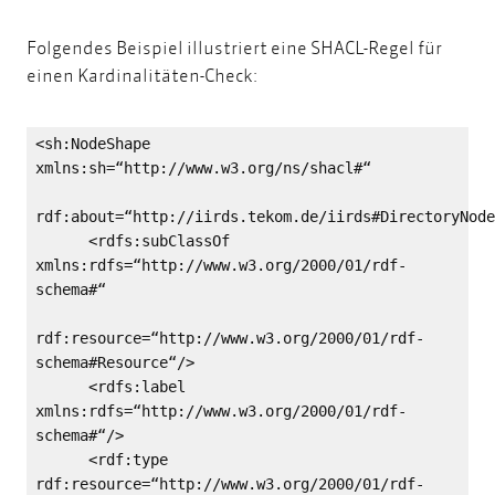
Folgendes Beispiel illustriert eine SHACL-Regel für
einen Kardinalitäten-Check:
<sh:NodeShape
xmlns:sh=“http://www.w3.org/ns/shacl#“
rdf:about=“http://iirds.tekom.de/iirds#DirectoryNode
<rdfs:subClassOf
xmlns:rdfs=“http://www.w3.org/2000/01/rdf-
schema#“
rdf:resource=“http://www.w3.org/2000/01/rdf-
schema#Resource“/>
<rdfs:label
xmlns:rdfs=“http://www.w3.org/2000/01/rdf-
schema#“/>
<rdf:type
rdf:resource=“http://www.w3.org/2000/01/rdf-