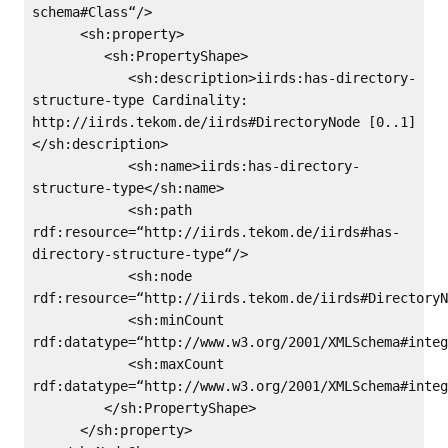
schema#Class“/>
<sh:property>
<sh:PropertyShape>
<sh:description>iirds:has-directory-
structure-type Cardinality:
http://iirds.tekom.de/iirds#DirectoryNode [0..1]
</sh:description>
<sh:name>iirds:has-directory-
structure-type</sh:name>
<sh:path
rdf:resource=“http://iirds.tekom.de/iirds#has-
directory-structure-type“/>
<sh:node
rdf:resource=“http://iirds.tekom.de/iirds#DirectoryN
<sh:minCount
rdf:datatype=“http://www.w3.org/2001/XMLSchema#integ
<sh:maxCount
rdf:datatype=“http://www.w3.org/2001/XMLSchema#integ
</sh:PropertyShape>
</sh:property>