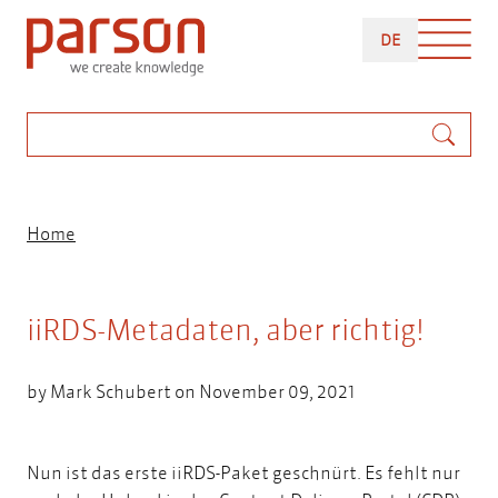
Skip
DEUTSCH
to
DE
main
content
Search
Breadcrumb
Home
iiRDS-Metadaten, aber richtig!
by
Mark Schubert
on November 09, 2021
Nun ist das erste iiRDS-Paket geschnürt. Es fehlt nur