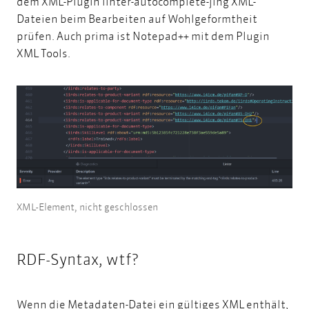
dem XML-Plugin
linter-autocomplete-jing
XML-
Dateien beim Bearbeiten auf Wohlgeformtheit
prüfen. Auch prima ist
Notepad++
mit dem Plugin
XML Tools.
XML-Element, nicht geschlossen
RDF-Syntax, wtf?
Wenn die Metadaten-Datei ein gültiges XML enthält,