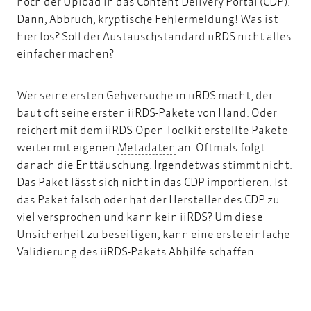
noch der Upload in das Content Delivery Portal (CDP).
Dann, Abbruch, kryptische Fehlermeldung! Was ist
hier los? Soll der
Austauschstandard iiRDS
nicht alles
einfacher machen?
Wer seine ersten Gehversuche in iiRDS macht, der
baut oft seine ersten iiRDS-Pakete von Hand. Oder
reichert mit dem iiRDS-Open-Toolkit erstellte Pakete
Metadaten
weiter mit eigenen
Metadaten
an. Oftmals folgt
danach die Enttäuschung. Irgendetwas stimmt nicht.
Das Paket lässt sich nicht in das CDP importieren. Ist
das Paket falsch oder hat der Hersteller des CDP zu
viel versprochen und kann kein iiRDS? Um diese
Unsicherheit zu beseitigen, kann eine erste einfache
Validierung des iiRDS-Pakets Abhilfe schaffen.