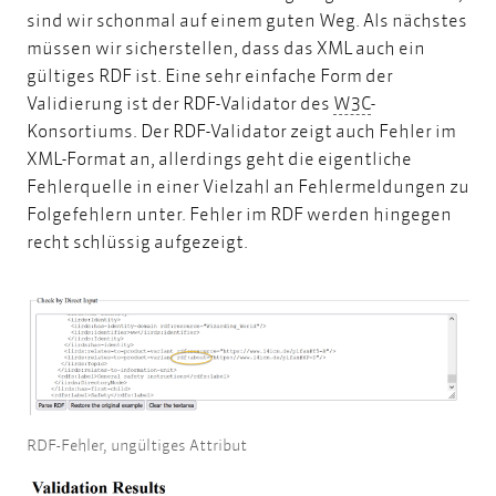
sind wir schonmal auf einem guten Weg. Als nächstes
müssen wir sicherstellen, dass das XML auch ein
gültiges RDF ist. Eine sehr einfache Form der
W3C
Validierung ist der
RDF-Validator
des
W3C
-
Konsortiums. Der RDF-Validator zeigt auch Fehler im
XML-Format an, allerdings geht die eigentliche
Fehlerquelle in einer Vielzahl an Fehlermeldungen zu
Folgefehlern unter. Fehler im RDF werden hingegen
recht schlüssig aufgezeigt.
RDF-Fehler, ungültiges Attribut