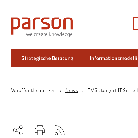
Direkt
zum
Inhalt
S
Strategische Beratung
Informationsmodell
Veröffentlichungen
News
FMS steigert IT-Siche
Pfadnavigation
Subscribe to RSS