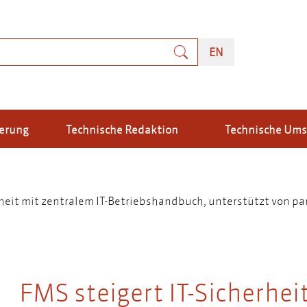
uche
ENGLISH
EN
ierung
Technische Redaktion
Technische Um
rheit mit zentralem IT-Betriebshandbuch, unterstützt von pa
FMS steigert IT-Sicherhei