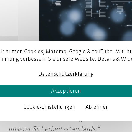
ir nutzen Cookies, Matomo, Google & YouTube. Mit Ihr
Das IT-Betriebshandbuch von FMS dokum
immung verbessern Sie unsere Website. Details & Wide
Systeminfo
© tapati |
Datenschutzerklärung
„Mit der Unterstützung von parson konnte
Akzeptieren
Betriebshandbuch unseren Anforderungen
Cookie-Einstellungen
Ablehnen
wird. [...] Dieses Handbuch ist nicht nur 
sondern auch ein wichtiger Baustein für 
unserer Sicherheitsstandards.