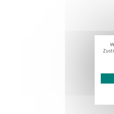
W
Zust