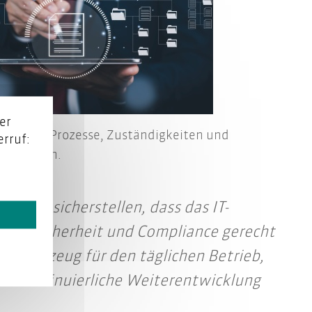
er
entiert Prozesse, Zuständigkeiten und
rruf:
rmationen.
 123rf.com
n wir sicherstellen, dass das IT-
 an Sicherheit und Compliance gerecht
ein Werkzeug für den täglichen Betrieb,
die kontinuierliche Weiterentwicklung