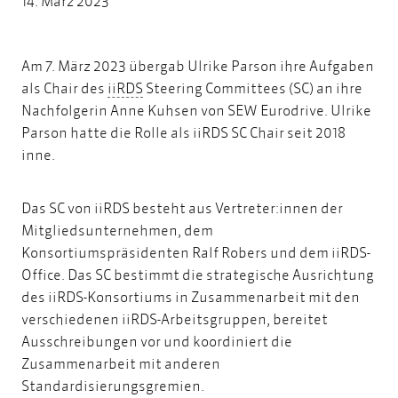
14. März 2023
Am 7. März 2023 übergab Ulrike Parson ihre Aufgaben
iiRDS
als Chair des
iiRDS
Steering Committees (SC) an ihre
Nachfolgerin
Anne Kuhsen
von SEW Eurodrive. Ulrike
Parson hatte die Rolle als iiRDS SC Chair seit 2018
inne.
Das SC von iiRDS besteht aus Vertreter:innen der
Mitgliedsunternehmen, dem
Konsortiumspräsidenten Ralf Robers und dem iiRDS-
Office. Das SC bestimmt die strategische Ausrichtung
des iiRDS-Konsortiums in Zusammenarbeit mit den
verschiedenen iiRDS-Arbeitsgruppen, bereitet
Ausschreibungen vor und koordiniert die
Zusammenarbeit mit anderen
Standardisierungsgremien.