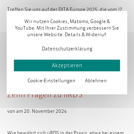
Treffen Sie uns auf der DITA Europe 2025, die vom 17.
bis 18. Februar 2025 in Kopenhagen stattfindet.
Wir nutzen Cookies, Matomo, Google &
Marion Knebel und Mark Schubert sind in diesem Jahr
YouTube. Mit Ihrer Zustimmung verbessern Sie
gleich mit zwei Themen dabei.
Weiterlesen
unsere Website. Details & Widerruf:
Datenschutzerklärung
Akzeptieren
Cookie-Einstellungen
Ablehnen
Zehn Fragen zu iiRDS
von am 20. November 2024
Wie bewährt sich iiRDS in der Praxis, etwa bei einem