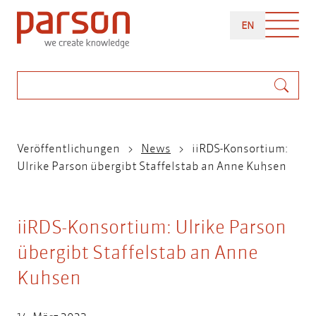
Direkt
ENGLISH
zum
EN
Inhalt
Suche
Pfadnavigation
Veröffentlichungen
News
iiRDS-Konsortium:
Ulrike Parson übergibt Staffelstab an Anne Kuhsen
iiRDS-Konsortium: Ulrike Parson
übergibt Staffelstab an Anne
Kuhsen