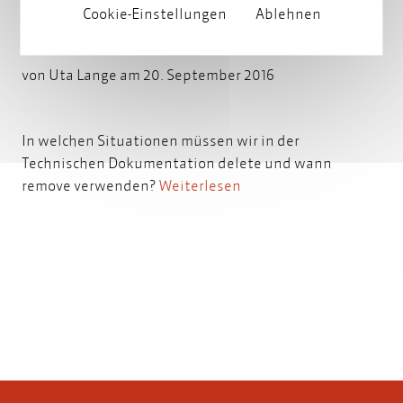
Cookie-Einstellungen
Ablehnen
There is no life after delete
von
Uta Lange
am 20. September 2016
In welchen Situationen müssen wir in der
Technischen Dokumentation delete und wann
remove verwenden?
Weiterlesen