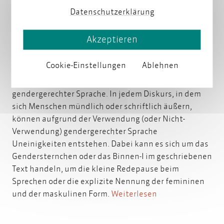
Datenschutzerklärung
Die gendergerechte Sprache ist in aller Munde und
Akzeptieren
auch vor dem Bereich der technischen
Dokumentation macht sie nicht Halt.
Cookie-Einstellungen
Ablehnen
Eine der vielen Thematiken, die die deutsche
Gesellschaft momentan spaltet, ist der Umgang mit
gendergerechter Sprache. In jedem Diskurs, in dem
sich Menschen mündlich oder schriftlich äußern,
können aufgrund der Verwendung (oder Nicht-
Verwendung) gendergerechter Sprache
Uneinigkeiten entstehen. Dabei kann es sich um das
Gendersternchen oder das Binnen-I im geschriebenen
Text handeln, um die kleine Redepause beim
Sprechen oder die explizite Nennung der femininen
und der maskulinen Form.
Weiterlesen