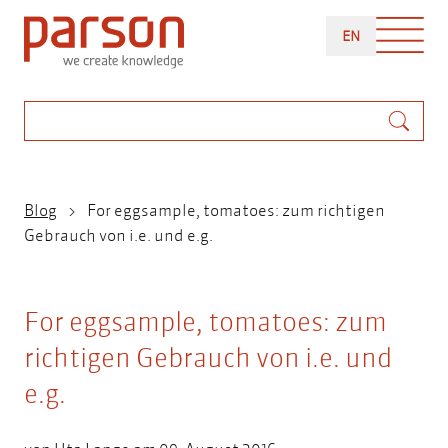
Direkt
ENGLISH
zum
EN
Inhalt
Suche
Pfadnavigation
Blog
For eggsample, tomatoes: zum richtigen
Gebrauch von i.e. und e.g.
For eggsample, tomatoes: zum
richtigen Gebrauch von i.e. und
e.g.