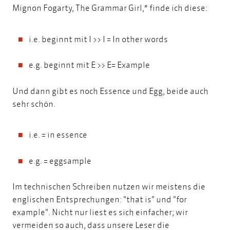
Mignon Fogarty, The Grammar Girl,* finde ich diese:
i.e. beginnt mit I >> I = In other words
e.g. beginnt mit E >> E= Example
Und dann gibt es noch Essence und Egg, beide auch
sehr schön.
i.e. = in essence
e.g. = eggsample
Im technischen Schreiben nutzen wir meistens die
englischen Entsprechungen: "that is" und "for
example". Nicht nur liest es sich einfacher; wir
vermeiden so auch, dass unsere Leser die