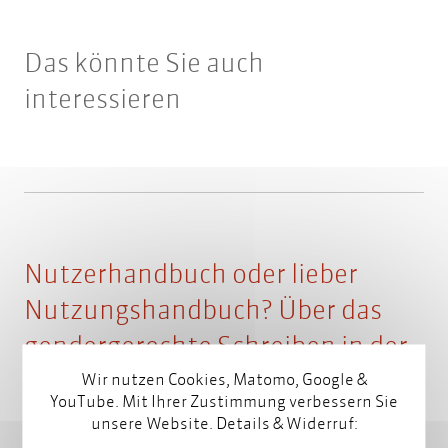
Das könnte Sie auch
interessieren
Nutzerhandbuch oder lieber
Nutzungshandbuch? Über das
gendergerechte Schreiben in der
technischen Dokumentation
Wir nutzen Cookies, Matomo, Google &
YouTube. Mit Ihrer Zustimmung verbessern Sie
unsere Website. Details & Widerruf:
von am 19. Juli 2021