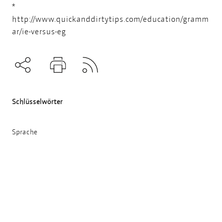
*
http://www.quickanddirtytips.com/education/gramm
ar/ie-versus-eg
Subscribe to RSS
Teilen
Drucken
Schlüsselwörter
Sprache