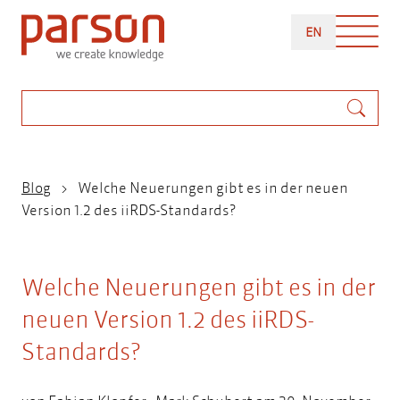
Direkt
ENGLISH
zum
EN
Inhalt
Suche
Pfadnavigation
Blog
Welche Neuerungen gibt es in der neuen
Version 1.2 des iiRDS-Standards?
Welche Neuerungen gibt es in der
neuen Version 1.2 des iiRDS-
Standards?