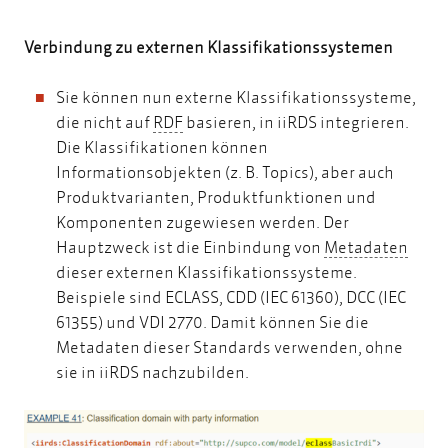
Verbindung zu externen Klassifikationssystemen
Sie können nun externe Klassifikationssysteme,
RDF
die nicht auf
RDF
basieren, in iiRDS integrieren.
Die Klassifikationen können
Informationsobjekten (z. B. Topics), aber auch
Produktvarianten, Produktfunktionen und
Komponenten zugewiesen werden. Der
Meta
Hauptzweck ist die Einbindung von
Metadaten
dieser externen Klassifikationssysteme.
Beispiele sind ECLASS, CDD (IEC 61360), DCC (IEC
61355) und VDI 2770. Damit können Sie die
Metadaten dieser Standards verwenden, ohne
sie in iiRDS nachzubilden.