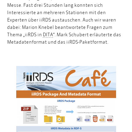
Messe. Fast drei Stunden lang konnten sich
Interessierte an mehreren Stationen mit den
Experten über iiRDS austauschen. Auch wir waren
dabei: Marion Knebel beantwortete Fragen zum
DITA
Thema „iiRDS in
DITA
“. Mark Schubert erläuterte das
Metadatenformat und das iiRDS-Paketformat.