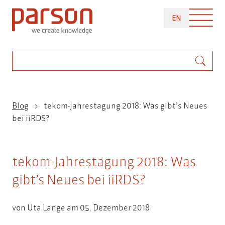
Direkt
ENGLISH
zum
EN
Inhalt
Suche
Pfadnavigation
Blog
tekom-Jahrestagung 2018: Was gibt’s Neues
bei iiRDS?
tekom-Jahrestagung 2018: Was
gibt’s Neues bei iiRDS?
von
Uta Lange
am 05. Dezember 2018