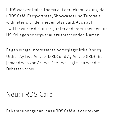
iiRDS war zentrales Thema auf der tekom-Tagung: das
iiRDS-Café, Fachvorträge, Showcases und Tutorials
widmeten sich dem neuen Standard. Auch auf
Twitter wurde diskutiert, unter anderem über den für
US-Kollegen so schwer auszusprechenden Namen.
Es gab einige interessante Vorschläge: Irdis (sprich
Ürdis), Ay-Two-Ar-Dee (I2RD) und Ay-Ar-Dee (IRD). Bis
jemand was von Ar-Two-Dee-Two sagte - da war die
Debatte vorbei.
Neu: iiRDS-Café
Es kam super gut an, das iiRDS-Café auf der tekom-