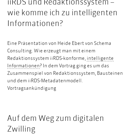
iiRDS und Redaktionssystem –
wie komme ich zu intelligenten
Informationen?
Eine Präsentation von Heide Ebert von Schema
Consulting. Wie erzeugt man mit einem
Redaktionssystem iiRDS-konforme,
intelligente
intelligente Informationen
Informationen
? In dem Vortrag ging es um das
Zusammenspiel von Redaktionssystem, Bausteinen
und dem iiRDS-Metadatenmodell.
Vortragsankündigung
Auf dem Weg zum digitalen
Zwilling