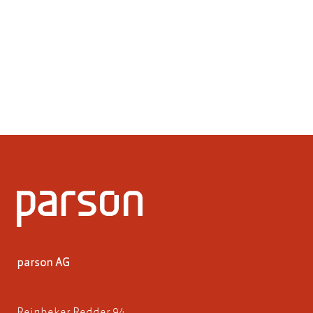
parson AG
Reinbeker Redder 94