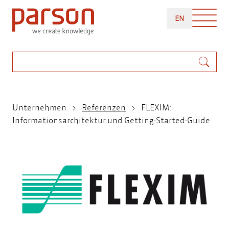
Direkt
ENGLISH
zum
EN
Inhalt
Suche
Pfadnavigation
Unternehmen
Referenzen
FLEXIM:
Informationsarchitektur und Getting-Started-Guide