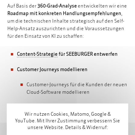
Auf Basis der
360-Grad-Analyse
entwickelten wir eine
Roadmap mit konkreten Handlungsempfehlungen
,
um die technischen Inhalte strategisch auf den Self-
Help-Ansatz auszurichten und die Voraussetzungen
für den Einsatz von KI zu schaffen:
Content-Strategie
Content-Strategie
für SEEBURGER entwerfen
Customer Journeys modellieren
Customer-Journeys für die Kunden der neuen
Cloud-Software modellieren
Informationsbedürfnisse der Kunden und
Wir nutzen Cookies, Matomo, Google &
Anforderungen an Lernmaterial ableiten
YouTube. Mit Ihrer Zustimmung verbessern Sie
unsere Website. Details & Widerruf:
Tool-Anforderungen erheben und