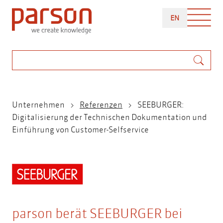
Direkt
ENGLISH
zum
EN
Inhalt
Suche
Pfadnavigation
Unternehmen
Referenzen
SEEBURGER:
Digitalisierung der Technischen Dokumentation und
Einführung von Customer-Selfservice
parson berät SEEBURGER bei