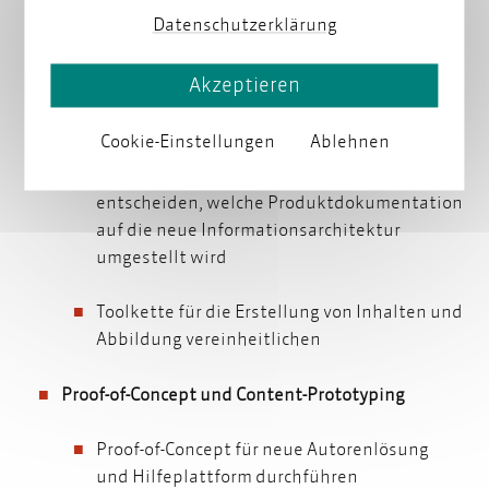
Informationsarchitektur
Informationsarchitektur
entwickeln
Datenschutzerklärung
Anforderungen für neue Autorenlösung und
Akzeptieren
Content-Delivery-Lösung ermitteln
Cookie-Einstellungen
Ablehnen
Topic
Topic
-orientierte Informationsarchitektur
Metadaten
mit
Metadaten
-Schema entwickeln und
entscheiden, welche Produktdokumentation
auf die neue Informationsarchitektur
umgestellt wird
Toolkette für die Erstellung von Inhalten und
Abbildung vereinheitlichen
Proof-of-Concept und Content-Prototyping
Proof-of-Concept für neue Autorenlösung
und Hilfeplattform durchführen