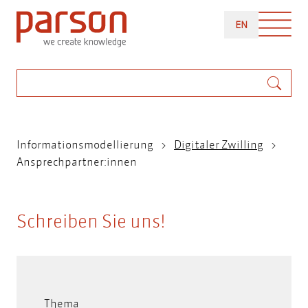
Direkt
ENGLISH
zum
EN
Inhalt
Suche
Pfadnavigation
Informationsmodellierung
Digitaler Zwilling
Ansprechpartner:innen
Schreiben Sie uns!
Thema