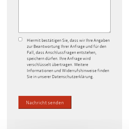
Hiermit bestätigen Sie, dass wir Ihre Angaben
Meine
zur Beantwortung Ihrer Anfrage und für den
Daten
Fall, dass Anschlussfragen entstehen,
dürfen
speichern dürfen. Ihre Anfrage wird
zum
verschlüsselt übertragen. Weitere
Zwecke
Informationen und Widerrufshinweise finden
der
Sie in unserer Datenschutzerklärung.
Verarbeitung
gespeichert
werden