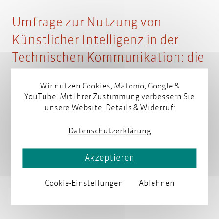
Umfrage zur Nutzung von
Künstlicher Intelligenz in der
Technischen Kommunikation: die
Ergebnisse
Wir nutzen Cookies, Matomo, Google &
YouTube. Mit Ihrer Zustimmung verbessern Sie
von
parson
am 07. März 2025
unsere Website. Details & Widerruf:
Datenschutzerklärung
Künstliche Intelligenz kann dabei helfen, Inhalte zu
erstellen, zu organisieren und gezielt abzurufen.
Akzeptieren
Doch welche Aufgaben sind besonders geeignet für
den Einsatz von KI, und wie verändert sie die Arbeit in
Cookie-Einstellungen
Ablehnen
der Technischen Kommunikation?
Weiterlesen