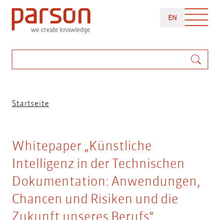
Direkt
ENGLISH
zum
EN
Inhalt
Suche
Pfadnavigation
Startseite
Whitepaper „Künstliche
Intelligenz in der Technischen
Dokumentation: Anwendungen,
Chancen und Risiken und die
Zukunft unseres Berufs“