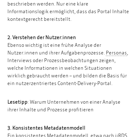
beschrieben werden. Nur eine klare
Informationslogik ermöglicht, dass das Portal Inhalte
kontextgerecht bereitstellt.
2. Verstehen der Nutzer:innen
Ebenso wichtig ist eine
frühe Analyse der
Per
Nutzer:innen und ihrer Aufgabenprozesse
.
Personas
,
Interviews oder Prozessbeobachtungen zeigen,
welche Informationen in welchen Situationen
wirklich gebraucht werden – und bilden die Basis für
ein nutzerzentriertes Content-Delivery-Portal.
Lesetipp
:
Warum Unternehmen von einer Analyse
ihrer Inhalte und Prozesse profitieren
3. Konsistentes Metadatenmodell
Ein konsistentes Metadatenmodell, etwa nach iiRDS,