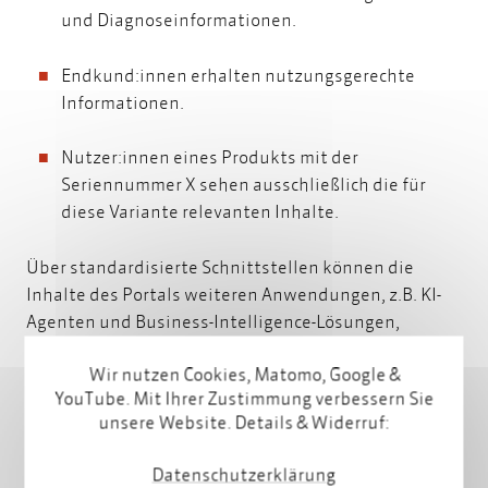
und Diagnoseinformationen.
Endkund:innen erhalten nutzungsgerechte
Informationen.
Nutzer:innen eines Produkts mit der
Seriennummer X sehen ausschließlich die für
diese Variante relevanten Inhalte.
Über standardisierte Schnittstellen können die
Inhalte des Portals weiteren Anwendungen, z.B. KI-
Agenten und Business-Intelligence-Lösungen,
verfügbar gemacht werden.
Wir nutzen Cookies, Matomo, Google &
YouTube. Mit Ihrer Zustimmung verbessern Sie
So entsteht
echter Selfservice mit Mehrwert
: Weniger
unsere Website. Details & Widerruf:
Suchen, weniger Nachfragen, weniger
Supportaufwand.
Datenschutzerklärung