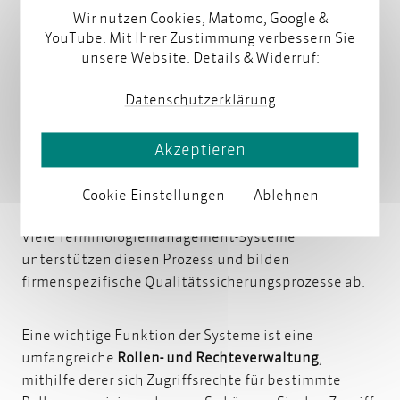
importierte Listen bearbeiten, drucken und filtern
Wir nutzen Cookies, Matomo, Google &
lassen, z.B. nach Fachbereich und Datum.
YouTube. Mit Ihrer Zustimmung verbessern Sie
unsere Website. Details & Widerruf:
Datenschutzerklärung
3. Terminologie-Kontrolle
Akzeptieren
Das Ergebnis einer unternehmensweiten
Terminologiearbeit lässt sich durch
Cookie-Einstellungen
Ablehnen
qualitätssichernde Maßnahmen
erheblich steigern.
Viele Terminologiemanagement-Systeme
unterstützen diesen Prozess und bilden
firmenspezifische Qualitätssicherungsprozesse ab.
Eine wichtige Funktion der Systeme ist eine
umfangreiche
Rollen- und Rechteverwaltung
,
mithilfe derer sich Zugriffsrechte für bestimmte