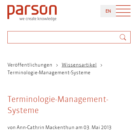
Direkt
ENGLISH
zum
EN
Inhalt
Suche
Pfadnavigation
Veröffentlichungen
Wissensartikel
Terminologie-Management-Systeme
Terminologie-Management-
Systeme
von
Ann-Cathrin Mackenthun
am 03. Mai 2013