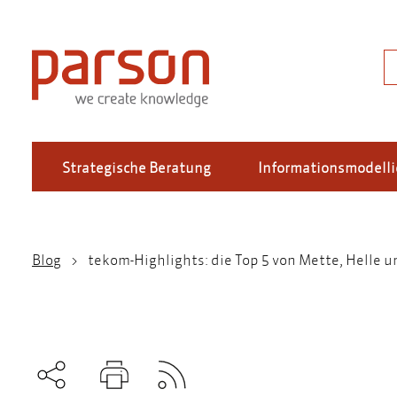
Direkt
zum
Inhalt
S
Strategische Beratung
Informationsmodell
Blog
tekom-Highlights: die Top 5 von Mette, Helle 
Pfadnavigation
Subscribe to RSS