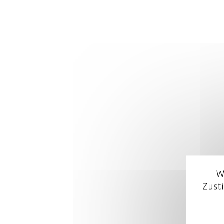
W
Zust