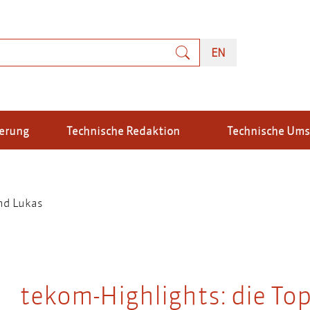
uche
ENGLISH
EN
ierung
Technische Redaktion
Technische Um
und Lukas
tekom-Highlights: die Top