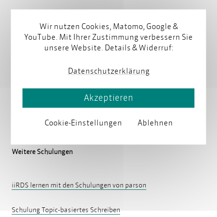
Relationen in einem semantischen Netz
Wir nutzen Cookies, Matomo, Google &
YouTube. Mit Ihrer Zustimmung verbessern Sie
Abfragen semantischer Netze
unsere Website. Details & Widerruf:
Lesen Sie mehr dazu:
Was Redakteure wissen
Datenschutzerklärung
Kontakt
Akzeptieren
Cookie-Einstellungen
Ablehnen
Weitere Schulungen
iiRDS lernen mit den Schulungen von parson
Schulung Topic-basiertes Schreiben