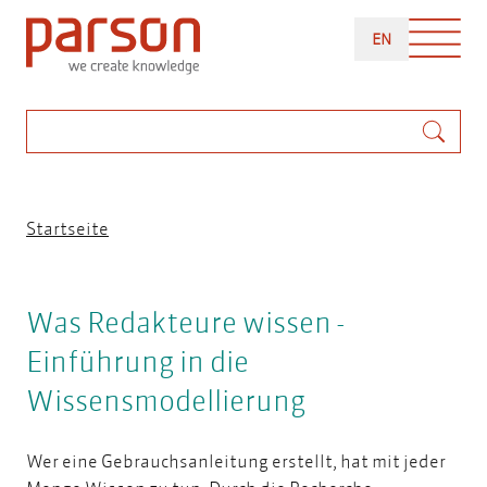
Direkt
ENGLISH
zum
EN
Inhalt
Suche
Pfadnavigation
Startseite
Was Redakteure wissen -
Einführung in die
Wissensmodellierung
Wer eine Gebrauchsanleitung erstellt, hat mit jeder