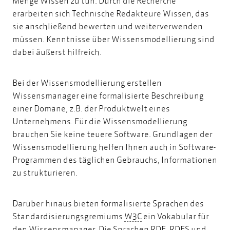
Menge Wissen zu tun. Durch die Recherche
erarbeiten sich Technische Redakteure Wissen, das
sie anschließend bewerten und weiterverwenden
müssen. Kenntnisse über Wissensmodellierung sind
dabei äußerst hilfreich.
Bei der Wissensmodellierung erstellen
Wissensmanager eine formalisierte Beschreibung
einer Domäne, z.B. der Produktwelt eines
Unternehmens. Für die Wissensmodellierung
brauchen Sie keine teuere Software. Grundlagen der
Wissensmodellierung helfen Ihnen auch in Software-
Programmen des täglichen Gebrauchs, Informationen
zu strukturieren.
Darüber hinaus bieten formalisierte Sprachen des
W3C
Standardisierungsgremiums
W3C
ein Vokabular für
RDF
den Wissensmanager. Die Sprachen
RDF
, RDFS und