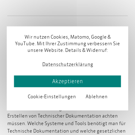
Wir nutzen Cookies, Matomo, Google &
Technische Dokumentation:
YouTube. Mit Ihrer Zustimmung verbessern Sie
Erstellung, Anwendung,
unsere Website. Details & Widerruf:
Qualitätssicherung
Datenschutzerklärung
von
parson
am 14. August 2025
Akzeptieren
Cookie-Einstellungen
Ablehnen
In diesem Überblick erfahren Sie, wozu Technische
Dokumentation benötigt wird und worauf Sie beim
Erstellen von Technischer Dokumentation achten
müssen. Welche Systeme und Tools benötigt man für
Technische Dokumentation und welche gesetzlichen