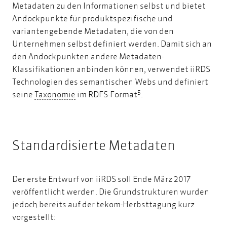
Metadaten zu den Informationen selbst und bietet
Andockpunkte für produktspezifische und
variantengebende Metadaten, die von den
Unternehmen selbst definiert werden. Damit sich an
den Andockpunkten andere Metadaten-
Klassifikationen anbinden können, verwendet iiRDS
Technologien des semantischen Webs und definiert
5
Taxonomie
seine
Taxonomie
im RDFS-Format
.
Standardisierte Metadaten
Der erste Entwurf von iiRDS soll Ende März 2017
veröffentlicht werden. Die Grundstrukturen wurden
jedoch bereits auf der tekom-Herbsttagung kurz
vorgestellt: