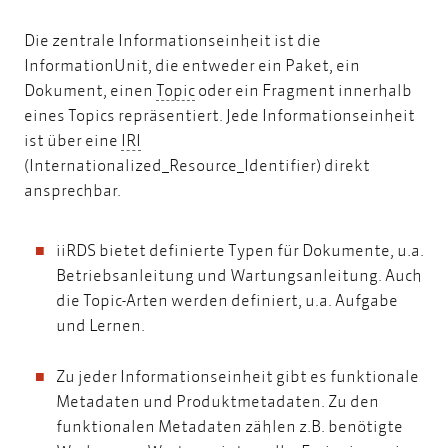
Die zentrale Informationseinheit ist die
InformationUnit, die entweder ein Paket, ein
Topic
Dokument, einen
Topic
oder ein Fragment innerhalb
eines Topics repräsentiert. Jede Informationseinheit
IRI
ist über eine
IRI
(Internationalized_Resource_Identifier) direkt
ansprechbar.
iiRDS bietet definierte Typen für Dokumente, u.a.
Betriebsanleitung und Wartungsanleitung. Auch
die Topic-Arten werden definiert, u.a. Aufgabe
und Lernen.
Zu jeder Informationseinheit gibt es funktionale
Metadaten und Produktmetadaten. Zu den
funktionalen Metadaten zählen z.B. benötigte