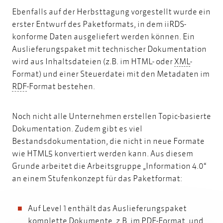
Ebenfalls auf der Herbsttagung vorgestellt wurde ein
erster Entwurf des Paketformats, in dem iiRDS-
konforme Daten ausgeliefert werden können. Ein
Auslieferungspaket mit technischer Dokumentation
XML
wird aus Inhaltsdateien (z.B. im HTML- oder
XML
-
Format) und einer Steuerdatei mit den Metadaten im
RDF
RDF
-Format bestehen.
Noch nicht alle Unternehmen erstellen Topic-basierte
Dokumentation. Zudem gibt es viel
Bestandsdokumentation, die nicht in neue Formate
wie HTML5 konvertiert werden kann. Aus diesem
Grunde arbeitet die Arbeitsgruppe „Information 4.0“
an einem Stufenkonzept für das Paketformat:
Auf Level 1 enthält das Auslieferungspaket
komplette Dokumente, z.B. im PDF-Format, und