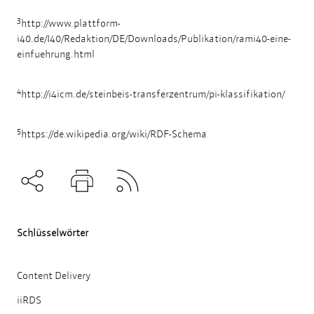
3
http://www.plattform-
i40.de/I40/Redaktion/DE/Downloads/Publikation/rami40-eine-
einfuehrung.html
4
http://i4icm.de/steinbeis-transferzentrum/pi-klassifikation/
5
https://de.wikipedia.org/wiki/RDF-Schema
Subscribe to RSS
Teilen
Drucken
Schlüsselwörter
Content Delivery
iiRDS