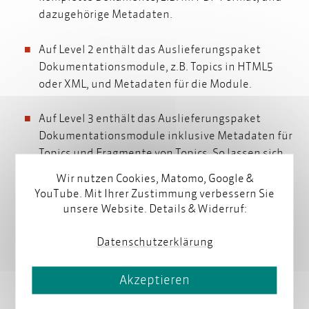
dazugehörige Metadaten.
Auf Level 2 enthält das Auslieferungspaket
Dokumentationsmodule, z.B. Topics in HTML5
oder XML, und Metadaten für die Module.
Auf Level 3 enthält das Auslieferungspaket
Dokumentationsmodule inklusive Metadaten für
Topics und Fragmente von Topics. So lassen sich
auch einzelne Warnhinweise innerhalb von
Wir nutzen Cookies, Matomo, Google &
Topics adressieren.
YouTube. Mit Ihrer Zustimmung verbessern Sie
unsere Website. Details & Widerruf:
Bei der Demonstration des Datenaustauschs solcher
Pakete zwischen verschiedenen Herstellern auf der
Datenschutzerklärung
tekom-Herbsttagung wurde deutlich, dass die
standardisierten Metadaten und das Paketformat
Akzeptieren
die Auslieferung von intelligenten Informationen
über Hersteller hinweg möglich machen. Zu den