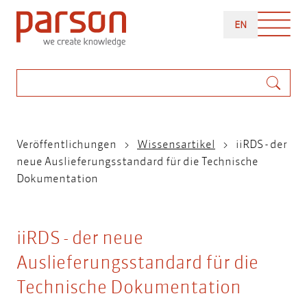
Direkt
ENGLISH
zum
EN
Inhalt
Suche
Pfadnavigation
Veröffentlichungen
Wissensartikel
iiRDS - der
neue Auslieferungsstandard für die Technische
Dokumentation
iiRDS - der neue
Auslieferungsstandard für die
Technische Dokumentation