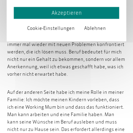
Beruf gesprochen. Ich habe für mich drei Rollen
Akzeptieren
definiert, die ich gern einnehme: Da ist einerseits
meine professionelle, berufliche Rolle.
Ich möchte
Cookie-Einstellungen
Ablehnen
mich Herausforderungen stellen
, die ich bewältigen
muss, ich möchte mich weiterentwickeln und auch
immer mal wieder mit neuen Problemen konfrontiert
werden, die ich lösen muss. Beruf bedeutet für mich
nicht nur ein Gehalt zu bekommen, sondern vor allem
Anerkennung, weil ich etwas geschafft habe, was ich
vorher nicht erwartet habe.
Auf der anderen Seite habe ich meine Rolle in meiner
Familie: Ich möchte meinen Kindern vorleben, dass
ich eine Working Mum bin und dass das funktioniert.
Man kann arbeiten und eine Familie haben. Man
kann seine Wünsche im Beruf ausleben und muss
nicht nur zu Hause sein. Das erfordert allerdings eine