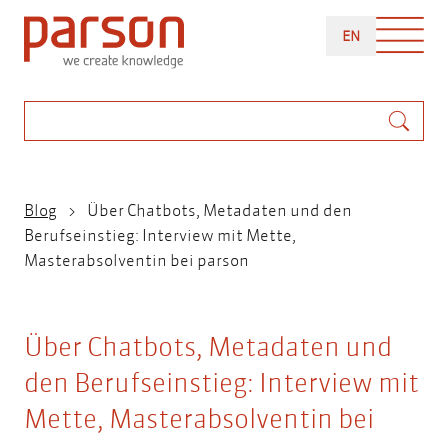
Direkt
ENGLISH
zum
EN
Inhalt
Suche
Pfadnavigation
Blog
Über Chatbots, Metadaten und den
Berufseinstieg: Interview mit Mette,
Masterabsolventin bei parson
Über Chatbots, Metadaten und
den Berufseinstieg: Interview mit
Mette, Masterabsolventin bei