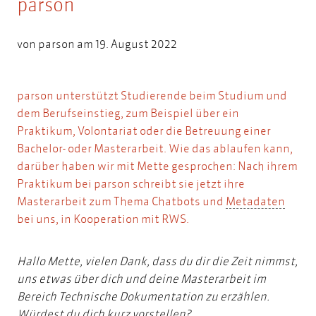
parson
von
parson
am 19. August 2022
parson unterstützt Studierende beim Studium und
dem Berufseinstieg, zum Beispiel über ein
Praktikum, Volontariat oder die
Betreuung einer
Bachelor- oder Masterarbeit
. Wie das ablaufen kann,
darüber haben wir mit Mette gesprochen: Nach ihrem
Praktikum bei parson schreibt sie jetzt ihre
Meta
Masterarbeit zum Thema Chatbots und
Metadaten
bei uns, in Kooperation mit RWS.
Hallo Mette, vielen Dank, dass du dir die Zeit nimmst,
uns etwas über dich und deine Masterarbeit im
Bereich Technische Dokumentation zu erzählen.
Würdest du dich kurz vorstellen?