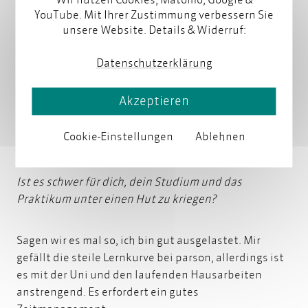
YouTube. Mit Ihrer Zustimmung verbessern Sie
Natürlich ist es in der Theorie immer anders als in der
unsere Website. Details & Widerruf:
Praxis und es ist immer wertvoller, kundenspezifisch
und praxisorientiert zu arbeiten, aber dennoch
Datenschutzerklärung
würde ich sagen, dass mein Studium mich auf vieles
vorberietet hat. Das Strukturieren von Anleitungen,
Akzeptieren
das Konzept von Informationsstrukturen und auch
DITA hatte ich schon im Master behandelt und
Cookie-Einstellungen
Ablehnen
dadurch war mir vieles bei der Arbeit bekannt.
Ist es schwer für dich, dein Studium und das
Praktikum unter einen Hut zu kriegen?
Sagen wir es mal so, ich bin gut ausgelastet. Mir
gefällt die steile Lernkurve bei parson, allerdings ist
es mit der Uni und den laufenden Hausarbeiten
anstrengend. Es erfordert ein gutes